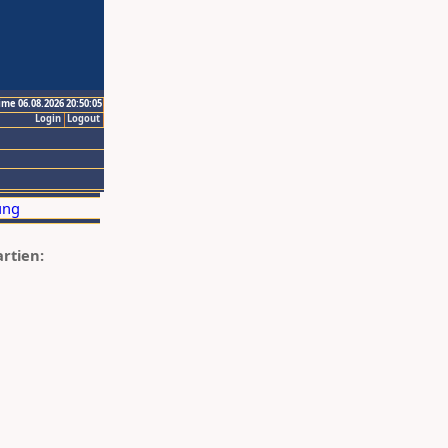
ime 06.08.2026 20:50:05
Login
Logout
artien: