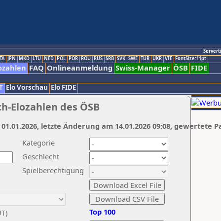
Servert
TA
JPN
MKD
LTU
NED
POL
POR
ROU
RUS
SRB
SVK
SWE
TUR
UKR
VIE
FontSize:11pt
ozahlen
FAQ
Onlineanmeldung
Swiss-Manager
ÖSB
FIDE
T
Elo Vorschau
Elo FIDE
ch-Elozahlen des ÖSB
 01.01.2026, letzte Änderung am 14.01.2026 09:08, gewertete P
Kategorie
Geschlecht
Spielberechtigung
Top 100
UT)