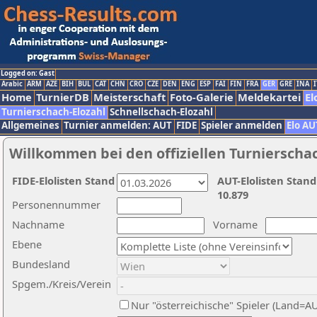
Logged on: Gast
Arabic
ARM
AZE
BIH
BUL
CAT
CHN
CRO
CZE
DEN
ENG
ESP
FAI
FIN
FRA
GER
GRE
INA
I
Home
TurnierDB
Meisterschaft
Foto-Galerie
Meldekartei
El
Turnierschach-Elozahl
Schnellschach-Elozahl
Allgemeines
Turnier anmelden: AUT
FIDE
Spieler anmelden
Elo AU
Willkommen bei den offiziellen Turnierscha
FIDE-Elolisten Stand
AUT-Elolisten Stand
10.879
Personennummer
Nachname
Vorname
Ebene
Bundesland
Spgem./Kreis/Verein
Nur "österreichische" Spieler (Land=A