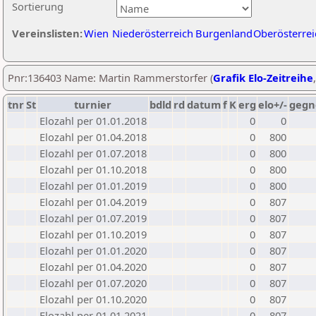
Sortierung
Vereinslisten:
Wien
Niederösterreich
Burgenland
Oberösterrei
Pnr:136403 Name: Martin Rammerstorfer (
Grafik Elo-Zeitreihe
tnr
St
turnier
bdld
rd
datum
f
K
erg
elo+/-
gegn
Elozahl per 01.01.2018
0
0
Elozahl per 01.04.2018
0
800
Elozahl per 01.07.2018
0
800
Elozahl per 01.10.2018
0
800
Elozahl per 01.01.2019
0
800
Elozahl per 01.04.2019
0
807
Elozahl per 01.07.2019
0
807
Elozahl per 01.10.2019
0
807
Elozahl per 01.01.2020
0
807
Elozahl per 01.04.2020
0
807
Elozahl per 01.07.2020
0
807
Elozahl per 01.10.2020
0
807
Elozahl per 01.01.2021
0
807