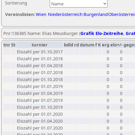
Sortierung
Vereinslisten:
Wien
Niederösterreich
Burgenland
Oberösterrei
Pnr:136385 Name: Elias Meusburger (
Grafik Elo-Zeitreihe
,
Graf
tnr
St
turnier
bdld
rd
datum
f
K
erg
elo+/-
gegn
Elozahl per 01.10.2017
0
0
Elozahl per 01.01.2018
0
0
Elozahl per 01.04.2018
0
0
Elozahl per 01.07.2018
0
0
Elozahl per 01.10.2018
0
0
Elozahl per 01.01.2019
0
0
Elozahl per 01.04.2019
0
0
Elozahl per 01.07.2019
0
0
Elozahl per 01.10.2019
0
0
Elozahl per 01.01.2020
0
0
Elozahl per 01.04.2020
0
0
Elozahl per 01.07.2020
0
0
Elozahl per 01.10.2020
0
0