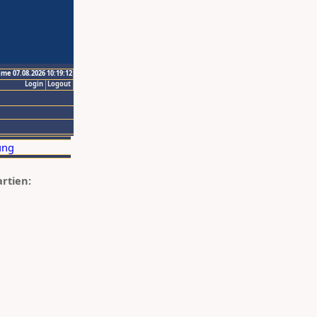
ime 07.08.2026 10:19:12
Login
Logout
artien: