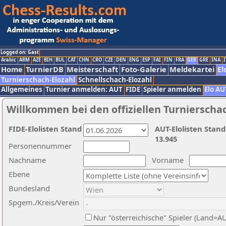
Logged on: Gast
Arabic
ARM
AZE
BIH
BUL
CAT
CHN
CRO
CZE
DEN
ENG
ESP
FAI
FIN
FRA
GER
GRE
INA
I
Home
TurnierDB
Meisterschaft
Foto-Galerie
Meldekartei
El
Turnierschach-Elozahl
Schnellschach-Elozahl
Allgemeines
Turnier anmelden: AUT
FIDE
Spieler anmelden
Elo AU
Willkommen bei den offiziellen Turnierscha
FIDE-Elolisten Stand
AUT-Elolisten Stand
13.945
Personennummer
Nachname
Vorname
Ebene
Bundesland
Spgem./Kreis/Verein
Nur "österreichische" Spieler (Land=A