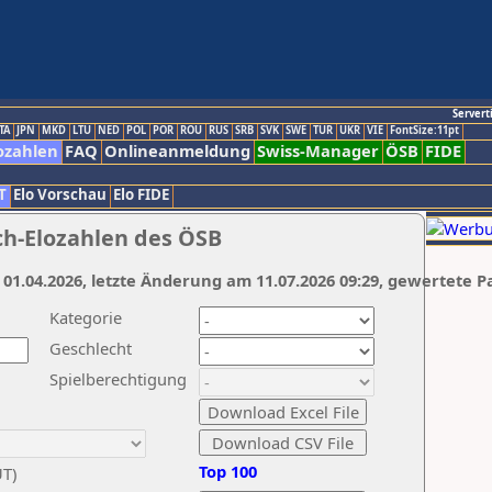
Servert
TA
JPN
MKD
LTU
NED
POL
POR
ROU
RUS
SRB
SVK
SWE
TUR
UKR
VIE
FontSize:11pt
ozahlen
FAQ
Onlineanmeldung
Swiss-Manager
ÖSB
FIDE
T
Elo Vorschau
Elo FIDE
ch-Elozahlen des ÖSB
 01.04.2026, letzte Änderung am 11.07.2026 09:29, gewertete P
Kategorie
Geschlecht
Spielberechtigung
Top 100
UT)