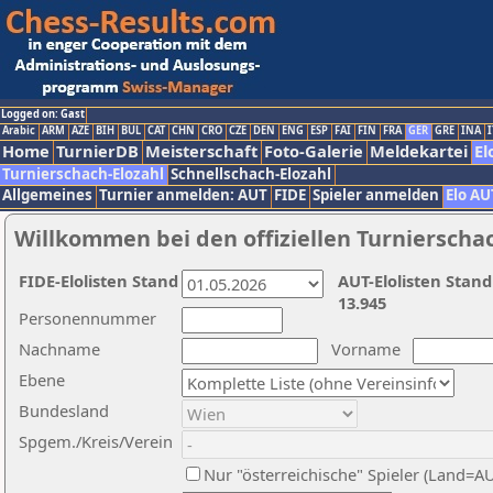
Logged on: Gast
Arabic
ARM
AZE
BIH
BUL
CAT
CHN
CRO
CZE
DEN
ENG
ESP
FAI
FIN
FRA
GER
GRE
INA
I
Home
TurnierDB
Meisterschaft
Foto-Galerie
Meldekartei
El
Turnierschach-Elozahl
Schnellschach-Elozahl
Allgemeines
Turnier anmelden: AUT
FIDE
Spieler anmelden
Elo AU
Willkommen bei den offiziellen Turnierscha
FIDE-Elolisten Stand
AUT-Elolisten Stand
13.945
Personennummer
Nachname
Vorname
Ebene
Bundesland
Spgem./Kreis/Verein
Nur "österreichische" Spieler (Land=A