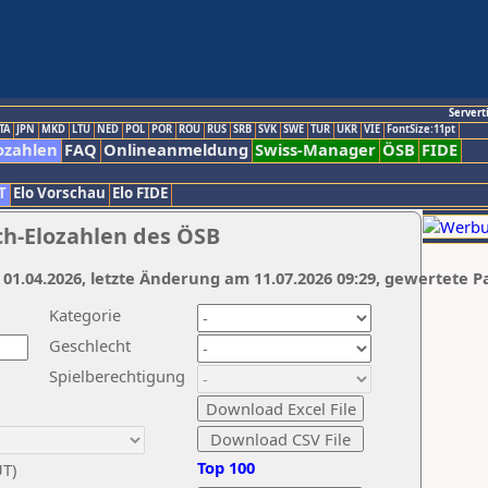
Servert
TA
JPN
MKD
LTU
NED
POL
POR
ROU
RUS
SRB
SVK
SWE
TUR
UKR
VIE
FontSize:11pt
ozahlen
FAQ
Onlineanmeldung
Swiss-Manager
ÖSB
FIDE
T
Elo Vorschau
Elo FIDE
ch-Elozahlen des ÖSB
 01.04.2026, letzte Änderung am 11.07.2026 09:29, gewertete P
Kategorie
Geschlecht
Spielberechtigung
Top 100
UT)