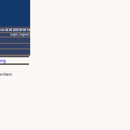
ime 06.08.2026 09:00:14
Login
Logout
artien: