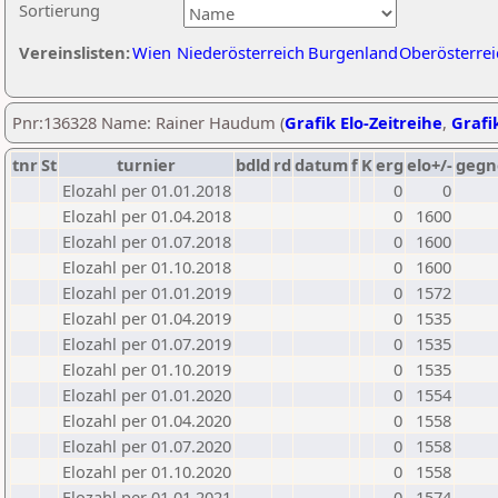
Sortierung
Vereinslisten:
Wien
Niederösterreich
Burgenland
Oberösterrei
Pnr:136328 Name: Rainer Haudum (
Grafik Elo-Zeitreihe
,
Grafik
tnr
St
turnier
bdld
rd
datum
f
K
erg
elo+/-
gegn
Elozahl per 01.01.2018
0
0
Elozahl per 01.04.2018
0
1600
Elozahl per 01.07.2018
0
1600
Elozahl per 01.10.2018
0
1600
Elozahl per 01.01.2019
0
1572
Elozahl per 01.04.2019
0
1535
Elozahl per 01.07.2019
0
1535
Elozahl per 01.10.2019
0
1535
Elozahl per 01.01.2020
0
1554
Elozahl per 01.04.2020
0
1558
Elozahl per 01.07.2020
0
1558
Elozahl per 01.10.2020
0
1558
Elozahl per 01.01.2021
0
1574