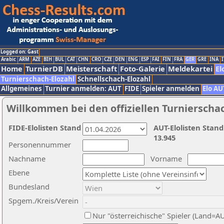
Logged on: Gast
Arabic
ARM
AZE
BIH
BUL
CAT
CHN
CRO
CZE
DEN
ENG
ESP
FAI
FIN
FRA
GER
GRE
INA
I
Home
TurnierDB
Meisterschaft
Foto-Galerie
Meldekartei
El
Turnierschach-Elozahl
Schnellschach-Elozahl
Allgemeines
Turnier anmelden: AUT
FIDE
Spieler anmelden
Elo AU
Willkommen bei den offiziellen Turnierscha
FIDE-Elolisten Stand
AUT-Elolisten Stand
13.945
Personennummer
Nachname
Vorname
Ebene
Bundesland
Spgem./Kreis/Verein
Nur "österreichische" Spieler (Land=A