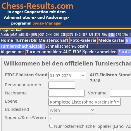
Logged on: Gast
Arabic
ARM
AZE
BIH
BUL
CAT
CHN
CRO
CZE
DEN
ENG
ESP
FAI
FIN
FRA
GER
GRE
INA
I
Home
TurnierDB
Meisterschaft
Foto-Galerie
Meldekartei
El
Turnierschach-Elozahl
Schnellschach-Elozahl
Allgemeines
Turnier anmelden: AUT
FIDE
Spieler anmelden
Elo AU
Willkommen bei den offiziellen Turnierscha
FIDE-Elolisten Stand
AUT-Elolisten Stand
7.518
Personennummer
Nachname
Vorname
Ebene
Bundesland
Spgem./Kreis/Verein
Nur "österreichische" Spieler (Land=A