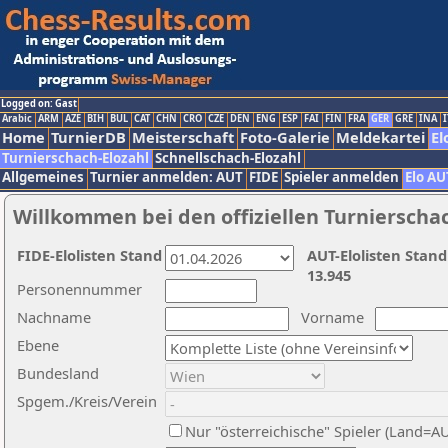
Logged on: Gast
Arabic
ARM
AZE
BIH
BUL
CAT
CHN
CRO
CZE
DEN
ENG
ESP
FAI
FIN
FRA
GER
GRE
INA
I
Home
TurnierDB
Meisterschaft
Foto-Galerie
Meldekartei
El
Turnierschach-Elozahl
Schnellschach-Elozahl
Allgemeines
Turnier anmelden: AUT
FIDE
Spieler anmelden
Elo AU
Willkommen bei den offiziellen Turnierscha
FIDE-Elolisten Stand
AUT-Elolisten Stand
13.945
Personennummer
Nachname
Vorname
Ebene
Bundesland
Spgem./Kreis/Verein
Nur "österreichische" Spieler (Land=A