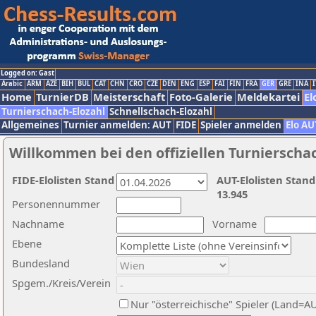
Logged on: Gast
Arabic
ARM
AZE
BIH
BUL
CAT
CHN
CRO
CZE
DEN
ENG
ESP
FAI
FIN
FRA
GER
GRE
INA
I
Home
TurnierDB
Meisterschaft
Foto-Galerie
Meldekartei
El
Turnierschach-Elozahl
Schnellschach-Elozahl
Allgemeines
Turnier anmelden: AUT
FIDE
Spieler anmelden
Elo AU
Willkommen bei den offiziellen Turnierscha
FIDE-Elolisten Stand
AUT-Elolisten Stand
13.945
Personennummer
Nachname
Vorname
Ebene
Bundesland
Spgem./Kreis/Verein
Nur "österreichische" Spieler (Land=A