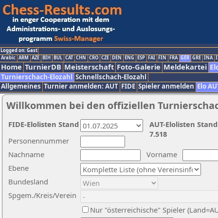
Logged on: Gast
Arabic
ARM
AZE
BIH
BUL
CAT
CHN
CRO
CZE
DEN
ENG
ESP
FAI
FIN
FRA
GER
GRE
INA
I
Home
TurnierDB
Meisterschaft
Foto-Galerie
Meldekartei
El
Turnierschach-Elozahl
Schnellschach-Elozahl
Allgemeines
Turnier anmelden: AUT
FIDE
Spieler anmelden
Elo AU
Willkommen bei den offiziellen Turnierscha
FIDE-Elolisten Stand
AUT-Elolisten Stand
7.518
Personennummer
Nachname
Vorname
Ebene
Bundesland
Spgem./Kreis/Verein
Nur "österreichische" Spieler (Land=A