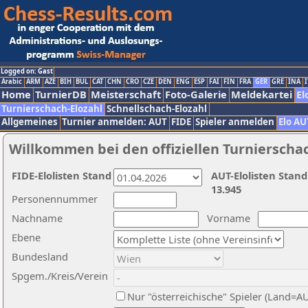
Logged on: Gast
Arabic
ARM
AZE
BIH
BUL
CAT
CHN
CRO
CZE
DEN
ENG
ESP
FAI
FIN
FRA
GER
GRE
INA
I
Home
TurnierDB
Meisterschaft
Foto-Galerie
Meldekartei
El
Turnierschach-Elozahl
Schnellschach-Elozahl
Allgemeines
Turnier anmelden: AUT
FIDE
Spieler anmelden
Elo AU
Willkommen bei den offiziellen Turnierscha
FIDE-Elolisten Stand
AUT-Elolisten Stand
13.945
Personennummer
Nachname
Vorname
Ebene
Bundesland
Spgem./Kreis/Verein
Nur "österreichische" Spieler (Land=A