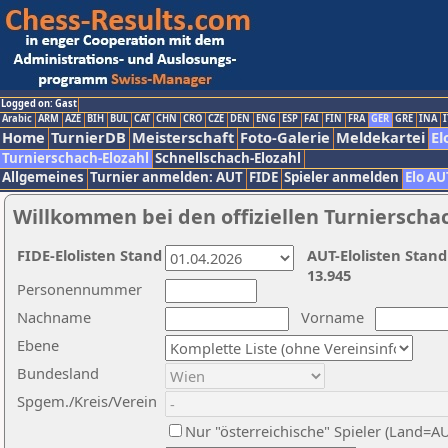
Logged on: Gast
Arabic
ARM
AZE
BIH
BUL
CAT
CHN
CRO
CZE
DEN
ENG
ESP
FAI
FIN
FRA
GER
GRE
INA
I
Home
TurnierDB
Meisterschaft
Foto-Galerie
Meldekartei
El
Turnierschach-Elozahl
Schnellschach-Elozahl
Allgemeines
Turnier anmelden: AUT
FIDE
Spieler anmelden
Elo AU
Willkommen bei den offiziellen Turnierscha
FIDE-Elolisten Stand
AUT-Elolisten Stand
13.945
Personennummer
Nachname
Vorname
Ebene
Bundesland
Spgem./Kreis/Verein
Nur "österreichische" Spieler (Land=A