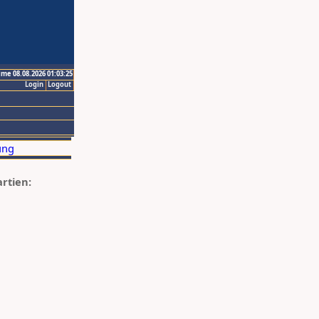
ime 08.08.2026 01:03:25
Login
Logout
artien: