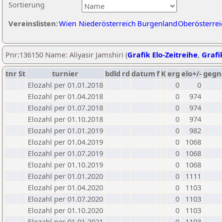
Sortierung
Vereinslisten:
Wien
Niederösterreich
Burgenland
Oberösterrei
Pnr:136150 Name: Aliyasir Jamshiri (
Grafik Elo-Zeitreihe
,
Grafi
tnr
St
turnier
bdld
rd
datum
f
K
erg
elo+/-
gegn
Elozahl per 01.01.2018
0
0
Elozahl per 01.04.2018
0
974
Elozahl per 01.07.2018
0
974
Elozahl per 01.10.2018
0
974
Elozahl per 01.01.2019
0
982
Elozahl per 01.04.2019
0
1068
Elozahl per 01.07.2019
0
1068
Elozahl per 01.10.2019
0
1068
Elozahl per 01.01.2020
0
1111
Elozahl per 01.04.2020
0
1103
Elozahl per 01.07.2020
0
1103
Elozahl per 01.10.2020
0
1103
Elozahl per 01.01.2021
0
1103