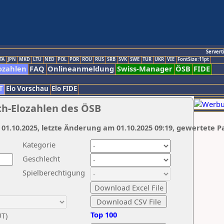
Servert
TA
JPN
MKD
LTU
NED
POL
POR
ROU
RUS
SRB
SVK
SWE
TUR
UKR
VIE
FontSize:11pt
ozahlen
FAQ
Onlineanmeldung
Swiss-Manager
ÖSB
FIDE
T
Elo Vorschau
Elo FIDE
ch-Elozahlen des ÖSB
 01.10.2025, letzte Änderung am 01.10.2025 09:19, gewertete P
Kategorie
Geschlecht
Spielberechtigung
Top 100
UT)