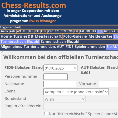
Logged on: Gast
Arabic
ARM
AZE
BIH
BUL
CAT
CHN
CRO
CZE
DEN
ENG
ESP
FAI
FIN
FRA
GER
GRE
INA
I
Home
TurnierDB
Meisterschaft
Foto-Galerie
Meldekartei
El
Turnierschach-Elozahl
Schnellschach-Elozahl
Allgemeines
Turnier anmelden: AUT
FIDE
Spieler anmelden
Elo AU
Willkommen bei den offiziellen Turnierscha
FIDE-Elolisten Stand
AUT-Elolisten Stand
8.601
Personennummer
Nachname
Vorname
Ebene
Bundesland
Spgem./Kreis/Verein
Nur "österreichische" Spieler (Land=A