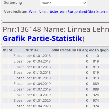
Sortierung
Vereinslisten:
Wien
Niederösterreich
Burgenland
Oberösterrei
Pnr:136148 Name: Linnea Lehn
Grafik Partie-Statistik
)
tnr
St
turnier
bdld
rd
datum
f
K
erg
elo+/-
gegn
Elozahl per 01.01.2018
0
0
Elozahl per 01.04.2018
0
819
Elozahl per 01.07.2018
0
819
Elozahl per 01.10.2018
0
819
Elozahl per 01.01.2019
0
913
Elozahl per 01.04.2019
0
889
Elozahl per 01.07.2019
0
889
Elozahl per 01.10.2019
0
924
Elozahl per 01.01.2020
0
974
Elozahl per 01.04.2020
0
924