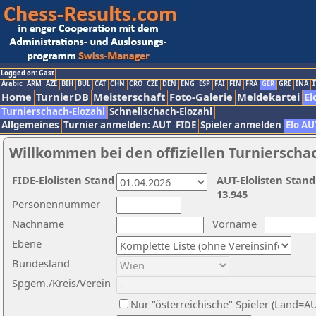
Logged on: Gast
Arabic
ARM
AZE
BIH
BUL
CAT
CHN
CRO
CZE
DEN
ENG
ESP
FAI
FIN
FRA
GER
GRE
INA
I
Home
TurnierDB
Meisterschaft
Foto-Galerie
Meldekartei
El
Turnierschach-Elozahl
Schnellschach-Elozahl
Allgemeines
Turnier anmelden: AUT
FIDE
Spieler anmelden
Elo AU
Willkommen bei den offiziellen Turnierscha
FIDE-Elolisten Stand
AUT-Elolisten Stand
13.945
Personennummer
Nachname
Vorname
Ebene
Bundesland
Spgem./Kreis/Verein
Nur "österreichische" Spieler (Land=A