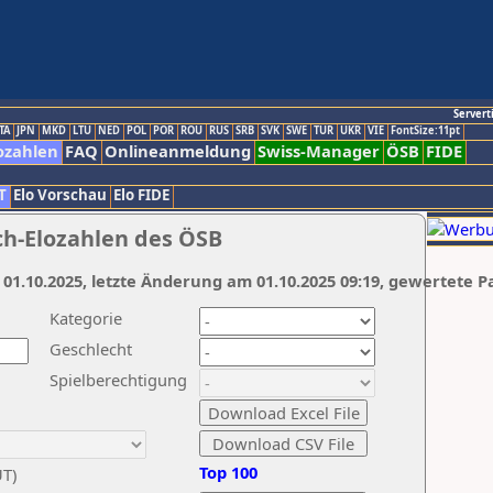
Servert
TA
JPN
MKD
LTU
NED
POL
POR
ROU
RUS
SRB
SVK
SWE
TUR
UKR
VIE
FontSize:11pt
ozahlen
FAQ
Onlineanmeldung
Swiss-Manager
ÖSB
FIDE
T
Elo Vorschau
Elo FIDE
ch-Elozahlen des ÖSB
 01.10.2025, letzte Änderung am 01.10.2025 09:19, gewertete P
Kategorie
Geschlecht
Spielberechtigung
Top 100
UT)