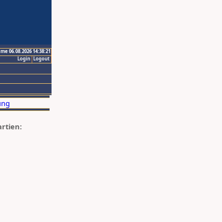
ime 06.08.2026 14:38:21
Login
Logout
artien: