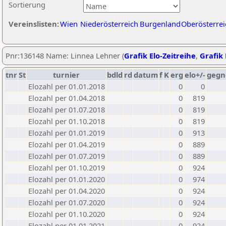
Sortierung
Vereinslisten:
Wien
Niederösterreich
Burgenland
Oberösterrei
Pnr:136148 Name: Linnea Lehner (
Grafik Elo-Zeitreihe
,
Grafik 
tnr
St
turnier
bdld
rd
datum
f
K
erg
elo+/-
gegn
Elozahl per 01.01.2018
0
0
Elozahl per 01.04.2018
0
819
Elozahl per 01.07.2018
0
819
Elozahl per 01.10.2018
0
819
Elozahl per 01.01.2019
0
913
Elozahl per 01.04.2019
0
889
Elozahl per 01.07.2019
0
889
Elozahl per 01.10.2019
0
924
Elozahl per 01.01.2020
0
974
Elozahl per 01.04.2020
0
924
Elozahl per 01.07.2020
0
924
Elozahl per 01.10.2020
0
924
Elozahl per 01.01.2021
0
924