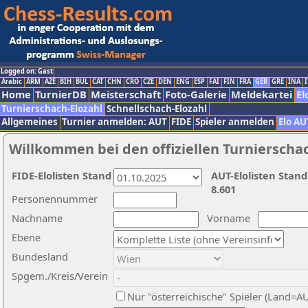
Logged on: Gast
Arabic
ARM
AZE
BIH
BUL
CAT
CHN
CRO
CZE
DEN
ENG
ESP
FAI
FIN
FRA
GER
GRE
INA
I
Home
TurnierDB
Meisterschaft
Foto-Galerie
Meldekartei
El
Turnierschach-Elozahl
Schnellschach-Elozahl
Allgemeines
Turnier anmelden: AUT
FIDE
Spieler anmelden
Elo AU
Willkommen bei den offiziellen Turnierscha
FIDE-Elolisten Stand
AUT-Elolisten Stand
8.601
Personennummer
Nachname
Vorname
Ebene
Bundesland
Spgem./Kreis/Verein
Nur "österreichische" Spieler (Land=A