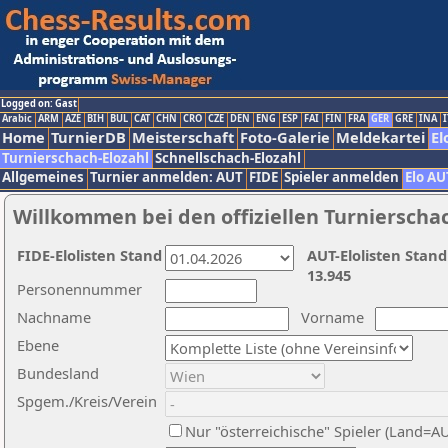
Logged on: Gast
Arabic
ARM
AZE
BIH
BUL
CAT
CHN
CRO
CZE
DEN
ENG
ESP
FAI
FIN
FRA
GER
GRE
INA
I
Home
TurnierDB
Meisterschaft
Foto-Galerie
Meldekartei
El
Turnierschach-Elozahl
Schnellschach-Elozahl
Allgemeines
Turnier anmelden: AUT
FIDE
Spieler anmelden
Elo AU
Willkommen bei den offiziellen Turnierscha
FIDE-Elolisten Stand
AUT-Elolisten Stand
13.945
Personennummer
Nachname
Vorname
Ebene
Bundesland
Spgem./Kreis/Verein
Nur "österreichische" Spieler (Land=A