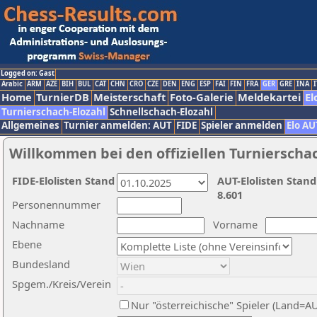
Logged on: Gast
Arabic
ARM
AZE
BIH
BUL
CAT
CHN
CRO
CZE
DEN
ENG
ESP
FAI
FIN
FRA
GER
GRE
INA
I
Home
TurnierDB
Meisterschaft
Foto-Galerie
Meldekartei
El
Turnierschach-Elozahl
Schnellschach-Elozahl
Allgemeines
Turnier anmelden: AUT
FIDE
Spieler anmelden
Elo AU
Willkommen bei den offiziellen Turnierscha
FIDE-Elolisten Stand
AUT-Elolisten Stand
8.601
Personennummer
Nachname
Vorname
Ebene
Bundesland
Spgem./Kreis/Verein
Nur "österreichische" Spieler (Land=A