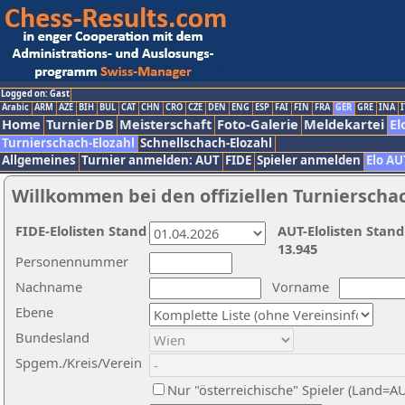
Logged on: Gast
Arabic
ARM
AZE
BIH
BUL
CAT
CHN
CRO
CZE
DEN
ENG
ESP
FAI
FIN
FRA
GER
GRE
INA
I
Home
TurnierDB
Meisterschaft
Foto-Galerie
Meldekartei
El
Turnierschach-Elozahl
Schnellschach-Elozahl
Allgemeines
Turnier anmelden: AUT
FIDE
Spieler anmelden
Elo AU
Willkommen bei den offiziellen Turnierscha
FIDE-Elolisten Stand
AUT-Elolisten Stand
13.945
Personennummer
Nachname
Vorname
Ebene
Bundesland
Spgem./Kreis/Verein
Nur "österreichische" Spieler (Land=A