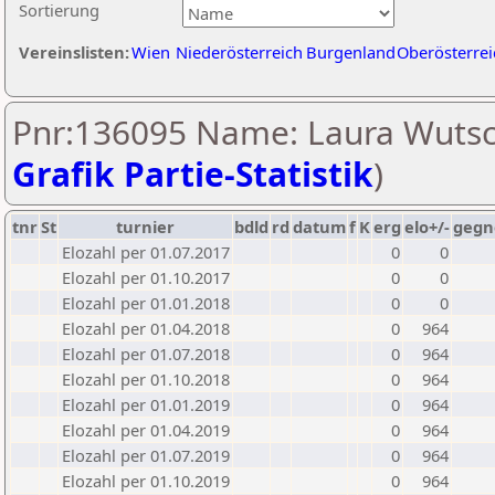
Sortierung
Vereinslisten:
Wien
Niederösterreich
Burgenland
Oberösterrei
Pnr:136095 Name: Laura Wutsch
Grafik Partie-Statistik
)
tnr
St
turnier
bdld
rd
datum
f
K
erg
elo+/-
gegn
Elozahl per 01.07.2017
0
0
Elozahl per 01.10.2017
0
0
Elozahl per 01.01.2018
0
0
Elozahl per 01.04.2018
0
964
Elozahl per 01.07.2018
0
964
Elozahl per 01.10.2018
0
964
Elozahl per 01.01.2019
0
964
Elozahl per 01.04.2019
0
964
Elozahl per 01.07.2019
0
964
Elozahl per 01.10.2019
0
964