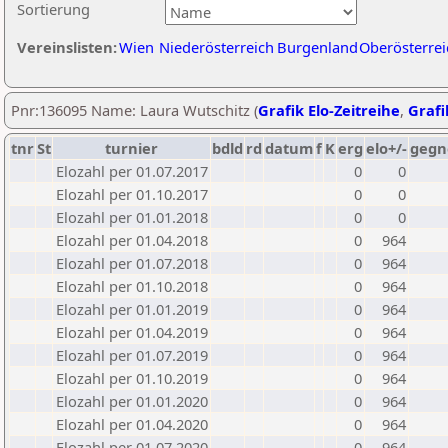
Sortierung
Vereinslisten:
Wien
Niederösterreich
Burgenland
Oberösterrei
Pnr:136095 Name: Laura Wutschitz (
Grafik Elo-Zeitreihe
,
Grafi
tnr
St
turnier
bdld
rd
datum
f
K
erg
elo+/-
gegn
Elozahl per 01.07.2017
0
0
Elozahl per 01.10.2017
0
0
Elozahl per 01.01.2018
0
0
Elozahl per 01.04.2018
0
964
Elozahl per 01.07.2018
0
964
Elozahl per 01.10.2018
0
964
Elozahl per 01.01.2019
0
964
Elozahl per 01.04.2019
0
964
Elozahl per 01.07.2019
0
964
Elozahl per 01.10.2019
0
964
Elozahl per 01.01.2020
0
964
Elozahl per 01.04.2020
0
964
Elozahl per 01.07.2020
0
964