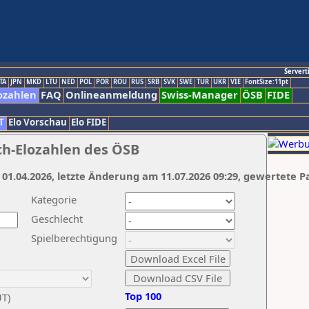
Servert
TA
JPN
MKD
LTU
NED
POL
POR
ROU
RUS
SRB
SVK
SWE
TUR
UKR
VIE
FontSize:11pt
ozahlen
FAQ
Onlineanmeldung
Swiss-Manager
ÖSB
FIDE
T
Elo Vorschau
Elo FIDE
ch-Elozahlen des ÖSB
 01.04.2026, letzte Änderung am 11.07.2026 09:29, gewertete P
Kategorie
Geschlecht
Spielberechtigung
Top 100
UT)