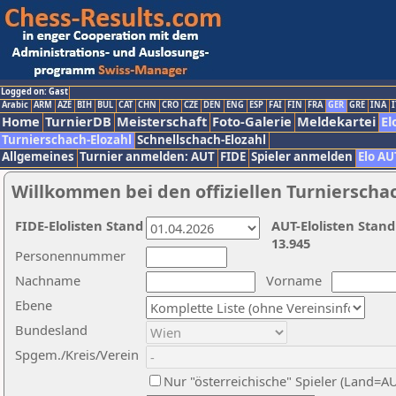
Logged on: Gast
Arabic
ARM
AZE
BIH
BUL
CAT
CHN
CRO
CZE
DEN
ENG
ESP
FAI
FIN
FRA
GER
GRE
INA
I
Home
TurnierDB
Meisterschaft
Foto-Galerie
Meldekartei
El
Turnierschach-Elozahl
Schnellschach-Elozahl
Allgemeines
Turnier anmelden: AUT
FIDE
Spieler anmelden
Elo AU
Willkommen bei den offiziellen Turnierscha
FIDE-Elolisten Stand
AUT-Elolisten Stand
13.945
Personennummer
Nachname
Vorname
Ebene
Bundesland
Spgem./Kreis/Verein
Nur "österreichische" Spieler (Land=A