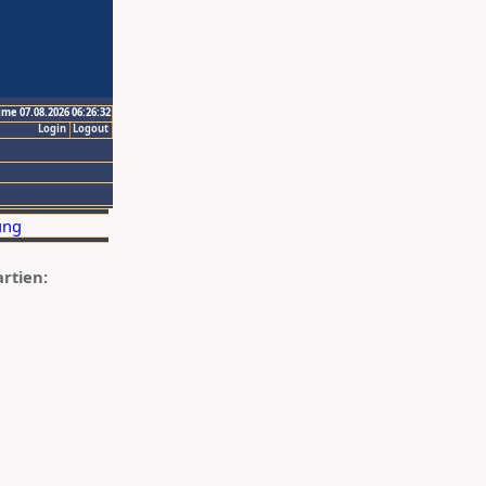
ime 07.08.2026 06:26:32
Login
Logout
artien: