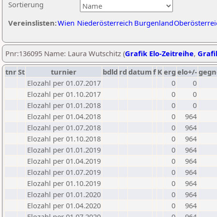
Sortierung
Vereinslisten:
Wien
Niederösterreich
Burgenland
Oberösterrei
Pnr:136095 Name: Laura Wutschitz (
Grafik Elo-Zeitreihe
,
Grafi
tnr
St
turnier
bdld
rd
datum
f
K
erg
elo+/-
gegn
Elozahl per 01.07.2017
0
0
Elozahl per 01.10.2017
0
0
Elozahl per 01.01.2018
0
0
Elozahl per 01.04.2018
0
964
Elozahl per 01.07.2018
0
964
Elozahl per 01.10.2018
0
964
Elozahl per 01.01.2019
0
964
Elozahl per 01.04.2019
0
964
Elozahl per 01.07.2019
0
964
Elozahl per 01.10.2019
0
964
Elozahl per 01.01.2020
0
964
Elozahl per 01.04.2020
0
964
Elozahl per 01.07.2020
0
964