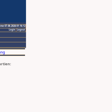
ime 07.08.2026 01:16:12
Login
Logout
artien: