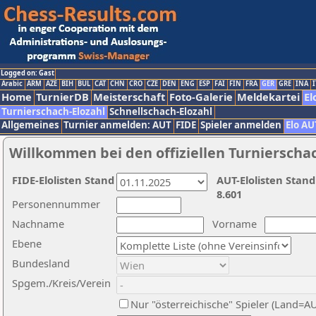
Logged on: Gast
Arabic
ARM
AZE
BIH
BUL
CAT
CHN
CRO
CZE
DEN
ENG
ESP
FAI
FIN
FRA
GER
GRE
INA
I
Home
TurnierDB
Meisterschaft
Foto-Galerie
Meldekartei
El
Turnierschach-Elozahl
Schnellschach-Elozahl
Allgemeines
Turnier anmelden: AUT
FIDE
Spieler anmelden
Elo AU
Willkommen bei den offiziellen Turnierscha
FIDE-Elolisten Stand
AUT-Elolisten Stand
8.601
Personennummer
Nachname
Vorname
Ebene
Bundesland
Spgem./Kreis/Verein
Nur "österreichische" Spieler (Land=A