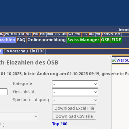
Servert
TA
JPN
MKD
LTU
NED
POL
POR
ROU
RUS
SRB
SVK
SWE
TUR
UKR
VIE
FontSize:11pt
ozahlen
FAQ
Onlineanmeldung
Swiss-Manager
ÖSB
FIDE
T
Elo Vorschau
Elo FIDE
ch-Elozahlen des ÖSB
 01.10.2025, letzte Änderung am 01.10.2025 09:19, gewertete P
Kategorie
Geschlecht
Spielberechtigung
Top 100
UT)