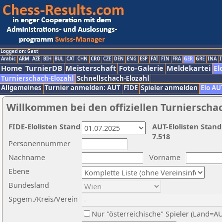
Logged on: Gast
Arabic
ARM
AZE
BIH
BUL
CAT
CHN
CRO
CZE
DEN
ENG
ESP
FAI
FIN
FRA
GER
GRE
INA
I
Home
TurnierDB
Meisterschaft
Foto-Galerie
Meldekartei
El
Turnierschach-Elozahl
Schnellschach-Elozahl
Allgemeines
Turnier anmelden: AUT
FIDE
Spieler anmelden
Elo AU
Willkommen bei den offiziellen Turnierscha
FIDE-Elolisten Stand
AUT-Elolisten Stand
7.518
Personennummer
Nachname
Vorname
Ebene
Bundesland
Spgem./Kreis/Verein
Nur "österreichische" Spieler (Land=A