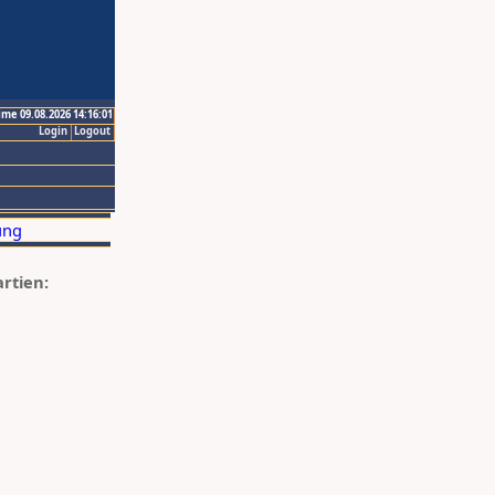
ime 09.08.2026 14:16:01
Login
Logout
artien: