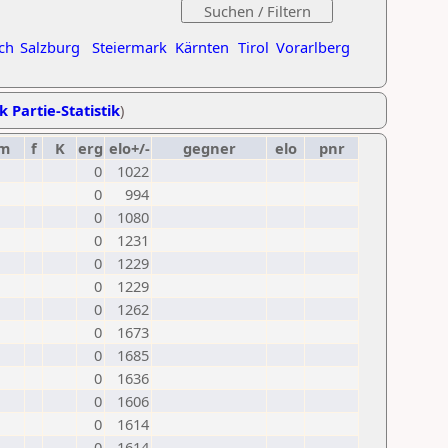
ch
Salzburg
Steiermark
Kärnten
Tirol
Vorarlberg
k Partie-Statistik
)
m
f
K
erg
elo+/-
gegner
elo
pnr
0
1022
0
994
0
1080
0
1231
0
1229
0
1229
0
1262
0
1673
0
1685
0
1636
0
1606
0
1614
0
1614