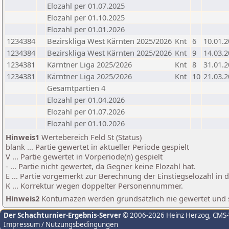
Elozahl per 01.07.2025
Elozahl per 01.10.2025
Elozahl per 01.01.2026
1234384
Bezirskliga West Kärnten 2025/2026
Knt
6
10.01.
1234384
Bezirskliga West Kärnten 2025/2026
Knt
9
14.03.
1234381
Kärntner Liga 2025/2026
Knt
8
31.01.
1234381
Kärntner Liga 2025/2026
Knt
10
21.03.
Gesamtpartien 4
Elozahl per 01.04.2026
Elozahl per 01.07.2026
Elozahl per 01.10.2026
Hinweis1
Wertebereich Feld St (Status)
blank ... Partie gewertet in aktueller Periode gespielt
V ... Partie gewertet in Vorperiode(n) gespielt
- ... Partie nicht gewertet, da Gegner keine Elozahl hat.
E ... Partie vorgemerkt zur Berechnung der Einstiegselozahl in
K ... Korrektur wegen doppelter Personennummer.
Hinweis2
Kontumazen werden grundsätzlich nie gewertet und sin
Der Schachturnier-Ergebnis-Server
© 2006-2026 Heinz Herzog
, CMS
Impressum / Nutzungsbedingungen