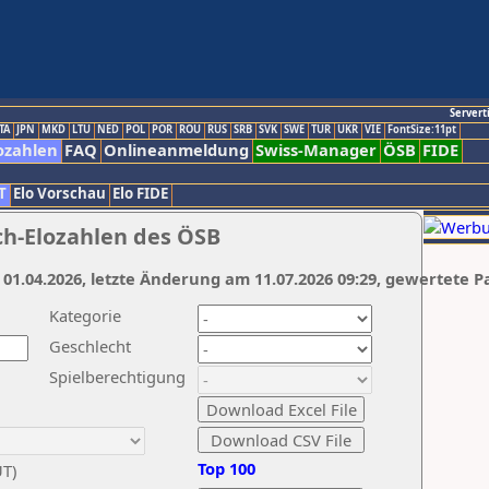
Servert
TA
JPN
MKD
LTU
NED
POL
POR
ROU
RUS
SRB
SVK
SWE
TUR
UKR
VIE
FontSize:11pt
ozahlen
FAQ
Onlineanmeldung
Swiss-Manager
ÖSB
FIDE
T
Elo Vorschau
Elo FIDE
ch-Elozahlen des ÖSB
 01.04.2026, letzte Änderung am 11.07.2026 09:29, gewertete P
Kategorie
Geschlecht
Spielberechtigung
Top 100
UT)