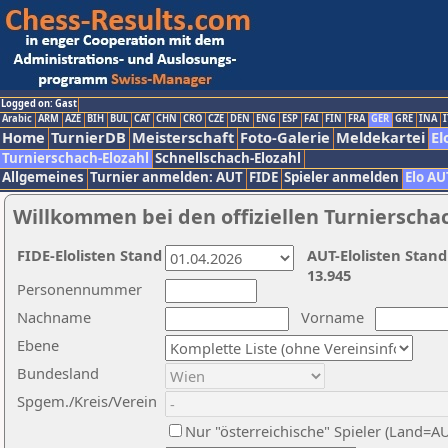
Logged on: Gast
Arabic
ARM
AZE
BIH
BUL
CAT
CHN
CRO
CZE
DEN
ENG
ESP
FAI
FIN
FRA
GER
GRE
INA
I
Home
TurnierDB
Meisterschaft
Foto-Galerie
Meldekartei
El
Turnierschach-Elozahl
Schnellschach-Elozahl
Allgemeines
Turnier anmelden: AUT
FIDE
Spieler anmelden
Elo AU
Willkommen bei den offiziellen Turnierscha
FIDE-Elolisten Stand
AUT-Elolisten Stand
13.945
Personennummer
Nachname
Vorname
Ebene
Bundesland
Spgem./Kreis/Verein
Nur "österreichische" Spieler (Land=A