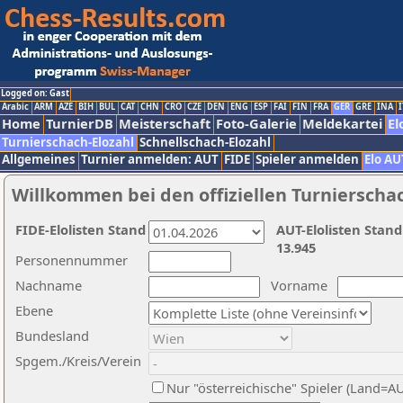
Logged on: Gast
Arabic
ARM
AZE
BIH
BUL
CAT
CHN
CRO
CZE
DEN
ENG
ESP
FAI
FIN
FRA
GER
GRE
INA
I
Home
TurnierDB
Meisterschaft
Foto-Galerie
Meldekartei
El
Turnierschach-Elozahl
Schnellschach-Elozahl
Allgemeines
Turnier anmelden: AUT
FIDE
Spieler anmelden
Elo AU
Willkommen bei den offiziellen Turnierscha
FIDE-Elolisten Stand
AUT-Elolisten Stand
13.945
Personennummer
Nachname
Vorname
Ebene
Bundesland
Spgem./Kreis/Verein
Nur "österreichische" Spieler (Land=A