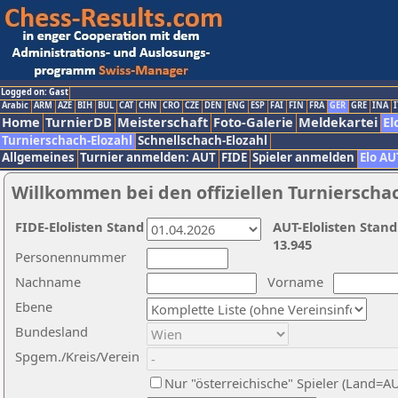
Logged on: Gast
Arabic
ARM
AZE
BIH
BUL
CAT
CHN
CRO
CZE
DEN
ENG
ESP
FAI
FIN
FRA
GER
GRE
INA
I
Home
TurnierDB
Meisterschaft
Foto-Galerie
Meldekartei
El
Turnierschach-Elozahl
Schnellschach-Elozahl
Allgemeines
Turnier anmelden: AUT
FIDE
Spieler anmelden
Elo AU
Willkommen bei den offiziellen Turnierscha
FIDE-Elolisten Stand
AUT-Elolisten Stand
13.945
Personennummer
Nachname
Vorname
Ebene
Bundesland
Spgem./Kreis/Verein
Nur "österreichische" Spieler (Land=A