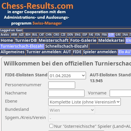
Logged on: Gast
Arabic
ARM
AZE
BIH
BUL
CAT
CHN
CRO
CZE
DEN
ENG
ESP
FAI
FIN
FRA
GER
GRE
INA
I
Home
TurnierDB
Meisterschaft
Foto-Galerie
Meldekartei
El
Turnierschach-Elozahl
Schnellschach-Elozahl
Allgemeines
Turnier anmelden: AUT
FIDE
Spieler anmelden
Elo AU
Willkommen bei den offiziellen Turnierscha
FIDE-Elolisten Stand
AUT-Elolisten Stand
13.945
Personennummer
Nachname
Vorname
Ebene
Bundesland
Spgem./Kreis/Verein
Nur "österreichische" Spieler (Land=A