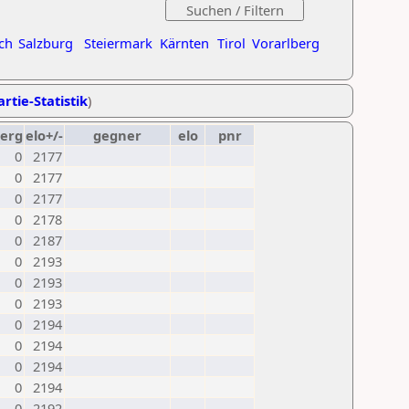
ch
Salzburg
Steiermark
Kärnten
Tirol
Vorarlberg
rtie-Statistik
)
erg
elo+/-
gegner
elo
pnr
0
2177
0
2177
0
2177
0
2178
0
2187
0
2193
0
2193
0
2193
0
2194
0
2194
0
2194
0
2194
0
2192