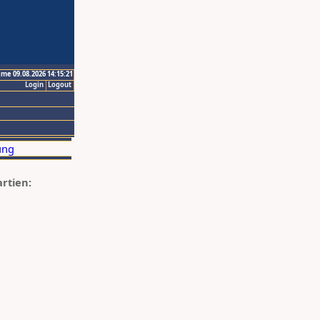
ime 09.08.2026 14:15:21
Login
Logout
artien: