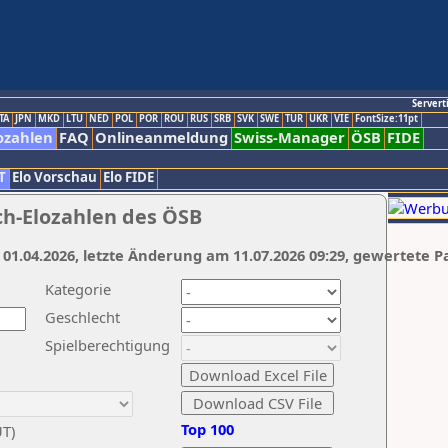
Servert
TA
JPN
MKD
LTU
NED
POL
POR
ROU
RUS
SRB
SVK
SWE
TUR
UKR
VIE
FontSize:11pt
ozahlen
FAQ
Onlineanmeldung
Swiss-Manager
ÖSB
FIDE
T
Elo Vorschau
Elo FIDE
ch-Elozahlen des ÖSB
 01.04.2026, letzte Änderung am 11.07.2026 09:29, gewertete P
Kategorie
Geschlecht
Spielberechtigung
Top 100
UT)