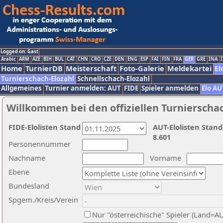
Logged on: Gast
Arabic
ARM
AZE
BIH
BUL
CAT
CHN
CRO
CZE
DEN
ENG
ESP
FAI
FIN
FRA
GER
GRE
INA
I
Home
TurnierDB
Meisterschaft
Foto-Galerie
Meldekartei
El
Turnierschach-Elozahl
Schnellschach-Elozahl
Allgemeines
Turnier anmelden: AUT
FIDE
Spieler anmelden
Elo AU
Willkommen bei den offiziellen Turnierscha
FIDE-Elolisten Stand
AUT-Elolisten Stand
8.601
Personennummer
Nachname
Vorname
Ebene
Bundesland
Spgem./Kreis/Verein
Nur "österreichische" Spieler (Land=A