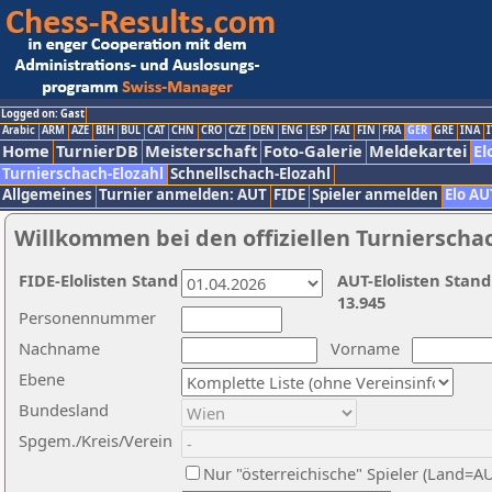
Logged on: Gast
Arabic
ARM
AZE
BIH
BUL
CAT
CHN
CRO
CZE
DEN
ENG
ESP
FAI
FIN
FRA
GER
GRE
INA
I
Home
TurnierDB
Meisterschaft
Foto-Galerie
Meldekartei
El
Turnierschach-Elozahl
Schnellschach-Elozahl
Allgemeines
Turnier anmelden: AUT
FIDE
Spieler anmelden
Elo AU
Willkommen bei den offiziellen Turnierscha
FIDE-Elolisten Stand
AUT-Elolisten Stand
13.945
Personennummer
Nachname
Vorname
Ebene
Bundesland
Spgem./Kreis/Verein
Nur "österreichische" Spieler (Land=A