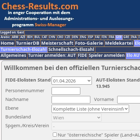
Logged on: Gast
Arabic
ARM
AZE
BIH
BUL
CAT
CHN
CRO
CZE
DEN
ENG
ESP
FAI
FIN
FRA
GER
GRE
INA
I
Home
TurnierDB
Meisterschaft
Foto-Galerie
Meldekartei
El
Turnierschach-Elozahl
Schnellschach-Elozahl
Allgemeines
Turnier anmelden: AUT
FIDE
Spieler anmelden
Elo AU
Willkommen bei den offiziellen Turnierscha
FIDE-Elolisten Stand
AUT-Elolisten Stand
13.945
Personennummer
Nachname
Vorname
Ebene
Bundesland
Spgem./Kreis/Verein
Nur "österreichische" Spieler (Land=A