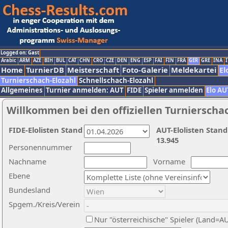
Logged on: Gast
Arabic
ARM
AZE
BIH
BUL
CAT
CHN
CRO
CZE
DEN
ENG
ESP
FAI
FIN
FRA
GER
GRE
INA
I
Home
TurnierDB
Meisterschaft
Foto-Galerie
Meldekartei
El
Turnierschach-Elozahl
Schnellschach-Elozahl
Allgemeines
Turnier anmelden: AUT
FIDE
Spieler anmelden
Elo AU
Willkommen bei den offiziellen Turnierscha
FIDE-Elolisten Stand
AUT-Elolisten Stand
13.945
Personennummer
Nachname
Vorname
Ebene
Bundesland
Spgem./Kreis/Verein
Nur "österreichische" Spieler (Land=A