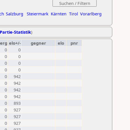
ch
Salzburg
Steiermark
Kärnten
Tirol
Vorarlberg
Partie-Statistik
)
erg
elo+/-
gegner
elo
pnr
0
0
0
0
0
0
0
0
0
942
0
942
0
942
0
942
0
893
0
927
0
927
0
927
0
927