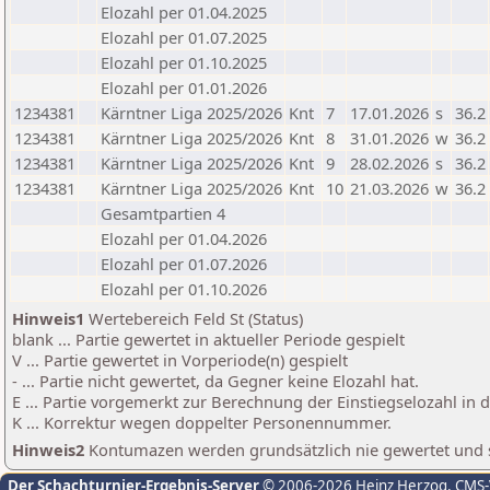
Elozahl per 01.04.2025
Elozahl per 01.07.2025
Elozahl per 01.10.2025
Elozahl per 01.01.2026
1234381
Kärntner Liga 2025/2026
Knt
7
17.01.2026
s
36.2
1234381
Kärntner Liga 2025/2026
Knt
8
31.01.2026
w
36.2
1234381
Kärntner Liga 2025/2026
Knt
9
28.02.2026
s
36.2
1234381
Kärntner Liga 2025/2026
Knt
10
21.03.2026
w
36.2
Gesamtpartien 4
Elozahl per 01.04.2026
Elozahl per 01.07.2026
Elozahl per 01.10.2026
Hinweis1
Wertebereich Feld St (Status)
blank ... Partie gewertet in aktueller Periode gespielt
V ... Partie gewertet in Vorperiode(n) gespielt
- ... Partie nicht gewertet, da Gegner keine Elozahl hat.
E ... Partie vorgemerkt zur Berechnung der Einstiegselozahl in
K ... Korrektur wegen doppelter Personennummer.
Hinweis2
Kontumazen werden grundsätzlich nie gewertet und sin
Der Schachturnier-Ergebnis-Server
© 2006-2026 Heinz Herzog
, CMS