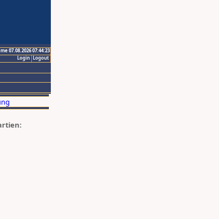
ime 07.08.2026 07:44:23
Login
Logout
artien: