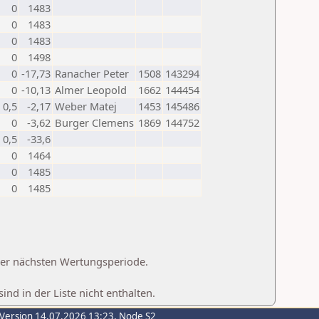
0
1483
0
1483
0
1483
0
1498
0
-17,73
Ranacher Peter
1508
143294
0
-10,13
Almer Leopold
1662
144454
0,5
-2,17
Weber Matej
1453
145486
0
-3,62
Burger Clemens
1869
144752
0,5
-33,6
0
1464
0
1485
0
1485
 der nächsten Wertungsperiode.
d in der Liste nicht enthalten.
-Version 14.07.2026 13:23, Node S2