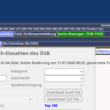
Servert
TA
JPN
MKD
LTU
NED
POL
POR
ROU
RUS
SRB
SVK
SWE
TUR
UKR
VIE
FontSize:11pt
ozahlen
FAQ
Onlineanmeldung
Swiss-Manager
ÖSB
FIDE
T
Elo Vorschau
Elo FIDE
ch-Elozahlen des ÖSB
 01.04.2026, letzte Änderung am 11.07.2026 09:29, gewertete P
Kategorie
Geschlecht
Spielberechtigung
Top 100
UT)