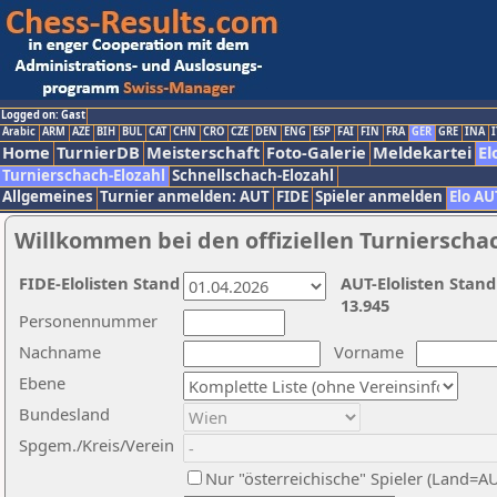
Logged on: Gast
Arabic
ARM
AZE
BIH
BUL
CAT
CHN
CRO
CZE
DEN
ENG
ESP
FAI
FIN
FRA
GER
GRE
INA
I
Home
TurnierDB
Meisterschaft
Foto-Galerie
Meldekartei
El
Turnierschach-Elozahl
Schnellschach-Elozahl
Allgemeines
Turnier anmelden: AUT
FIDE
Spieler anmelden
Elo AU
Willkommen bei den offiziellen Turnierscha
FIDE-Elolisten Stand
AUT-Elolisten Stand
13.945
Personennummer
Nachname
Vorname
Ebene
Bundesland
Spgem./Kreis/Verein
Nur "österreichische" Spieler (Land=A