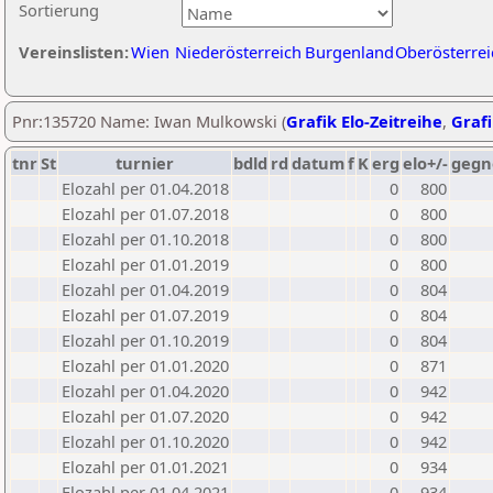
Sortierung
Vereinslisten:
Wien
Niederösterreich
Burgenland
Oberösterrei
Pnr:135720 Name: Iwan Mulkowski (
Grafik Elo-Zeitreihe
,
Grafi
tnr
St
turnier
bdld
rd
datum
f
K
erg
elo+/-
gegn
Elozahl per 01.04.2018
0
800
Elozahl per 01.07.2018
0
800
Elozahl per 01.10.2018
0
800
Elozahl per 01.01.2019
0
800
Elozahl per 01.04.2019
0
804
Elozahl per 01.07.2019
0
804
Elozahl per 01.10.2019
0
804
Elozahl per 01.01.2020
0
871
Elozahl per 01.04.2020
0
942
Elozahl per 01.07.2020
0
942
Elozahl per 01.10.2020
0
942
Elozahl per 01.01.2021
0
934
Elozahl per 01.04.2021
0
934