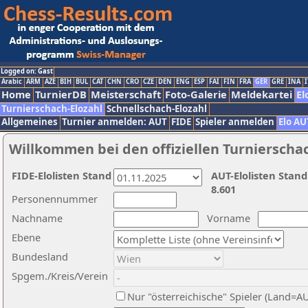
Logged on: Gast
Arabic
ARM
AZE
BIH
BUL
CAT
CHN
CRO
CZE
DEN
ENG
ESP
FAI
FIN
FRA
GER
GRE
INA
I
Home
TurnierDB
Meisterschaft
Foto-Galerie
Meldekartei
El
Turnierschach-Elozahl
Schnellschach-Elozahl
Allgemeines
Turnier anmelden: AUT
FIDE
Spieler anmelden
Elo AU
Willkommen bei den offiziellen Turnierscha
FIDE-Elolisten Stand
AUT-Elolisten Stand
8.601
Personennummer
Nachname
Vorname
Ebene
Bundesland
Spgem./Kreis/Verein
Nur "österreichische" Spieler (Land=A