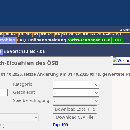
Servert
TA
JPN
MKD
LTU
NED
POL
POR
ROU
RUS
SRB
SVK
SWE
TUR
UKR
VIE
FontSize:11pt
ozahlen
FAQ
Onlineanmeldung
Swiss-Manager
ÖSB
FIDE
T
Elo Vorschau
Elo FIDE
ch-Elozahlen des ÖSB
 01.10.2025, letzte Änderung am 01.10.2025 09:19, gewertete P
Kategorie
Geschlecht
Spielberechtigung
Top 100
UT)