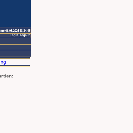
ime 06.08.2026 13:34:48
Login
Logout
artien: