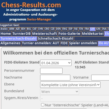
Logged on: Gast
Arabic
ARM
AZE
BIH
BUL
CAT
CHN
CRO
CZE
DEN
ENG
ESP
FAI
FIN
FRA
GER
GRE
INA
I
Home
TurnierDB
Meisterschaft
Foto-Galerie
Meldekartei
El
Turnierschach-Elozahl
Schnellschach-Elozahl
Allgemeines
Turnier anmelden: AUT
FIDE
Spieler anmelden
Elo AU
Willkommen bei den offiziellen Turnierscha
FIDE-Elolisten Stand
AUT-Elolisten Stand
13.945
Personennummer
Nachname
Vorname
Ebene
Bundesland
Spgem./Kreis/Verein
Nur "österreichische" Spieler (Land=A