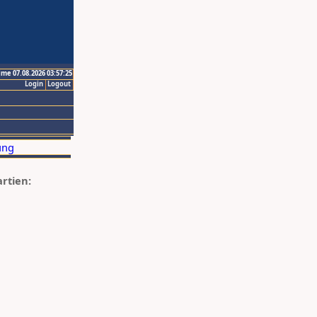
ime 07.08.2026 03:57:25
Login
Logout
artien: