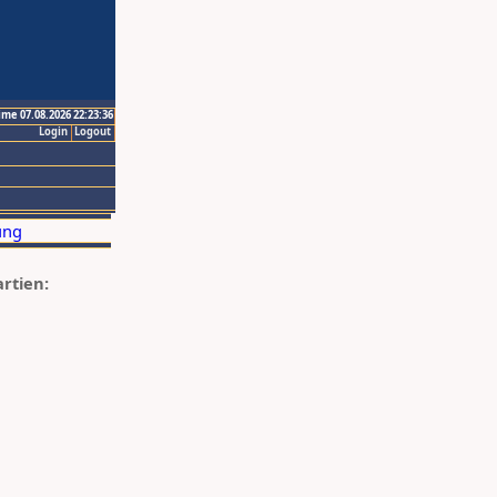
ime 07.08.2026 22:23:36
Login
Logout
artien: