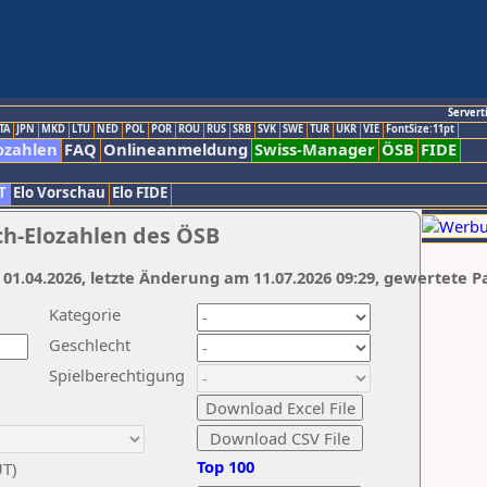
Servert
TA
JPN
MKD
LTU
NED
POL
POR
ROU
RUS
SRB
SVK
SWE
TUR
UKR
VIE
FontSize:11pt
ozahlen
FAQ
Onlineanmeldung
Swiss-Manager
ÖSB
FIDE
T
Elo Vorschau
Elo FIDE
ch-Elozahlen des ÖSB
 01.04.2026, letzte Änderung am 11.07.2026 09:29, gewertete P
Kategorie
Geschlecht
Spielberechtigung
Top 100
UT)