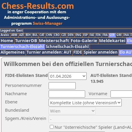
Logged on: Gast
Arabic
ARM
AZE
BIH
BUL
CAT
CHN
CRO
CZE
DEN
ENG
ESP
FAI
FIN
FRA
GER
GRE
INA
I
Home
TurnierDB
Meisterschaft
Foto-Galerie
Meldekartei
El
Turnierschach-Elozahl
Schnellschach-Elozahl
Allgemeines
Turnier anmelden: AUT
FIDE
Spieler anmelden
Elo AU
Willkommen bei den offiziellen Turnierscha
FIDE-Elolisten Stand
AUT-Elolisten Stand
13.945
Personennummer
Nachname
Vorname
Ebene
Bundesland
Spgem./Kreis/Verein
Nur "österreichische" Spieler (Land=A