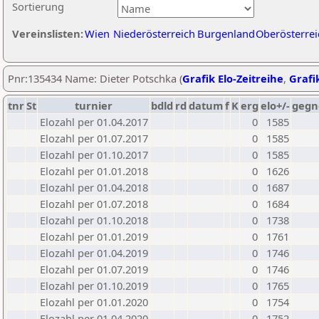
Sortierung
Vereinslisten:
Wien
Niederösterreich
Burgenland
Oberösterrei
Pnr:135434 Name: Dieter Potschka (
Grafik Elo-Zeitreihe
,
Grafik
tnr
St
turnier
bdld
rd
datum
f
K
erg
elo+/-
gegn
Elozahl per 01.04.2017
0
1585
Elozahl per 01.07.2017
0
1585
Elozahl per 01.10.2017
0
1585
Elozahl per 01.01.2018
0
1626
Elozahl per 01.04.2018
0
1687
Elozahl per 01.07.2018
0
1684
Elozahl per 01.10.2018
0
1738
Elozahl per 01.01.2019
0
1761
Elozahl per 01.04.2019
0
1746
Elozahl per 01.07.2019
0
1746
Elozahl per 01.10.2019
0
1765
Elozahl per 01.01.2020
0
1754
Elozahl per 01.04.2020
0
1752