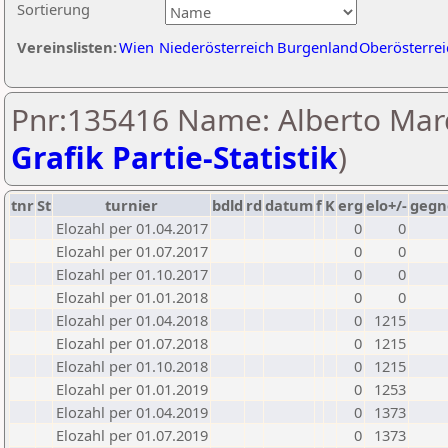
Sortierung
Vereinslisten:
Wien
Niederösterreich
Burgenland
Oberösterrei
Pnr:135416 Name: Alberto Mar
Grafik Partie-Statistik
)
tnr
St
turnier
bdld
rd
datum
f
K
erg
elo+/-
gegn
Elozahl per 01.04.2017
0
0
Elozahl per 01.07.2017
0
0
Elozahl per 01.10.2017
0
0
Elozahl per 01.01.2018
0
0
Elozahl per 01.04.2018
0
1215
Elozahl per 01.07.2018
0
1215
Elozahl per 01.10.2018
0
1215
Elozahl per 01.01.2019
0
1253
Elozahl per 01.04.2019
0
1373
Elozahl per 01.07.2019
0
1373