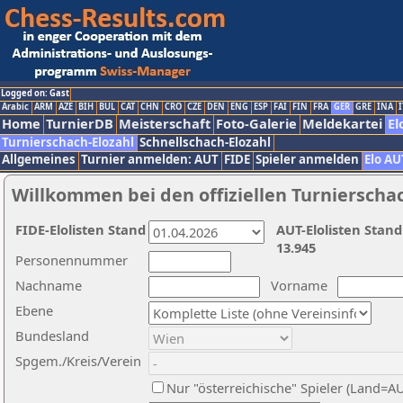
Logged on: Gast
Arabic
ARM
AZE
BIH
BUL
CAT
CHN
CRO
CZE
DEN
ENG
ESP
FAI
FIN
FRA
GER
GRE
INA
I
Home
TurnierDB
Meisterschaft
Foto-Galerie
Meldekartei
El
Turnierschach-Elozahl
Schnellschach-Elozahl
Allgemeines
Turnier anmelden: AUT
FIDE
Spieler anmelden
Elo AU
Willkommen bei den offiziellen Turnierscha
FIDE-Elolisten Stand
AUT-Elolisten Stand
13.945
Personennummer
Nachname
Vorname
Ebene
Bundesland
Spgem./Kreis/Verein
Nur "österreichische" Spieler (Land=A