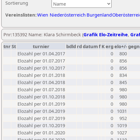
Sortierung
Vereinslisten:
Wien
Niederösterreich
Burgenland
Oberösterrei
Pnr:135392 Name: Klara Schirmbeck (
Grafik Elo-Zeitreihe
,
Graf
tnr
St
turnier
bdld
rd
datum
f
K
erg
elo+/-
gegn
Elozahl per 01.04.2017
0
800
Elozahl per 01.07.2017
0
856
Elozahl per 01.10.2017
0
856
Elozahl per 01.01.2018
0
834
Elozahl per 01.04.2018
0
845
Elozahl per 01.07.2018
0
980
Elozahl per 01.10.2018
0
980
Elozahl per 01.01.2019
0
980
Elozahl per 01.04.2019
0
1031
Elozahl per 01.07.2019
0
952
Elozahl per 01.10.2019
0
1019
Elozahl per 01.01.2020
0
1027
Elozahl per 01.04.2020
0
1110