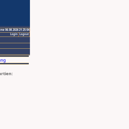
ime 06.08.2026 21:25:04
Login
Logout
artien: