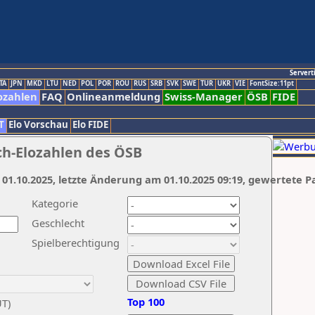
Servert
TA
JPN
MKD
LTU
NED
POL
POR
ROU
RUS
SRB
SVK
SWE
TUR
UKR
VIE
FontSize:11pt
ozahlen
FAQ
Onlineanmeldung
Swiss-Manager
ÖSB
FIDE
T
Elo Vorschau
Elo FIDE
ch-Elozahlen des ÖSB
 01.10.2025, letzte Änderung am 01.10.2025 09:19, gewertete P
Kategorie
Geschlecht
Spielberechtigung
Top 100
UT)