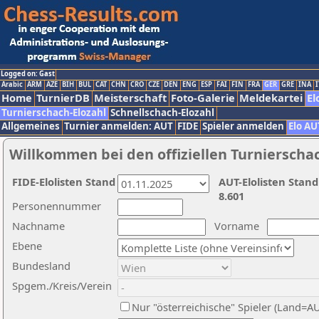
Logged on: Gast
Arabic
ARM
AZE
BIH
BUL
CAT
CHN
CRO
CZE
DEN
ENG
ESP
FAI
FIN
FRA
GER
GRE
INA
I
Home
TurnierDB
Meisterschaft
Foto-Galerie
Meldekartei
El
Turnierschach-Elozahl
Schnellschach-Elozahl
Allgemeines
Turnier anmelden: AUT
FIDE
Spieler anmelden
Elo AU
Willkommen bei den offiziellen Turnierscha
FIDE-Elolisten Stand
AUT-Elolisten Stand
8.601
Personennummer
Nachname
Vorname
Ebene
Bundesland
Spgem./Kreis/Verein
Nur "österreichische" Spieler (Land=A