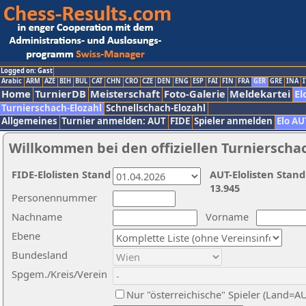
Logged on: Gast
Arabic
ARM
AZE
BIH
BUL
CAT
CHN
CRO
CZE
DEN
ENG
ESP
FAI
FIN
FRA
GER
GRE
INA
I
Home
TurnierDB
Meisterschaft
Foto-Galerie
Meldekartei
El
Turnierschach-Elozahl
Schnellschach-Elozahl
Allgemeines
Turnier anmelden: AUT
FIDE
Spieler anmelden
Elo AU
Willkommen bei den offiziellen Turnierscha
FIDE-Elolisten Stand
AUT-Elolisten Stand
13.945
Personennummer
Nachname
Vorname
Ebene
Bundesland
Spgem./Kreis/Verein
Nur "österreichische" Spieler (Land=A