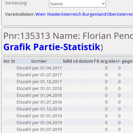
Sortierung
Vereinslisten:
Wien
Niederösterreich
Burgenland
Oberösterrei
Pnr:135313 Name: Florian Pend
Grafik Partie-Statistik
)
tnr
St
turnier
bdld
rd
datum
f
K
erg
elo+/-
gegn
Elozahl per 01.04.2017
0
0
Elozahl per 01.07.2017
0
0
Elozahl per 01.10.2017
0
0
Elozahl per 01.01.2018
0
0
Elozahl per 01.04.2018
0
0
Elozahl per 01.07.2018
0
0
Elozahl per 01.10.2018
0
0
Elozahl per 01.01.2019
0
0
Elozahl per 01.04.2019
0
0
Elozahl per 01.07.2019
0
0