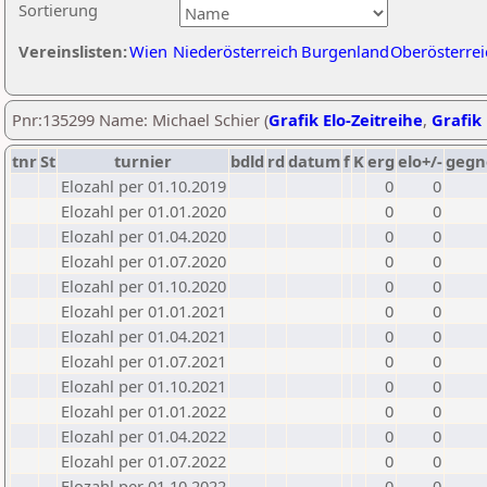
Sortierung
Vereinslisten:
Wien
Niederösterreich
Burgenland
Oberösterrei
Pnr:135299 Name: Michael Schier (
Grafik Elo-Zeitreihe
,
Grafik 
tnr
St
turnier
bdld
rd
datum
f
K
erg
elo+/-
gegn
Elozahl per 01.10.2019
0
0
Elozahl per 01.01.2020
0
0
Elozahl per 01.04.2020
0
0
Elozahl per 01.07.2020
0
0
Elozahl per 01.10.2020
0
0
Elozahl per 01.01.2021
0
0
Elozahl per 01.04.2021
0
0
Elozahl per 01.07.2021
0
0
Elozahl per 01.10.2021
0
0
Elozahl per 01.01.2022
0
0
Elozahl per 01.04.2022
0
0
Elozahl per 01.07.2022
0
0
Elozahl per 01.10.2022
0
0