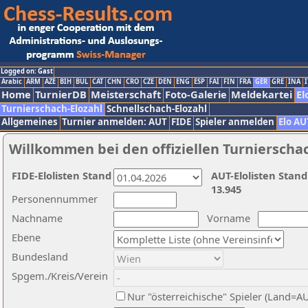
Logged on: Gast
Arabic
ARM
AZE
BIH
BUL
CAT
CHN
CRO
CZE
DEN
ENG
ESP
FAI
FIN
FRA
GER
GRE
INA
I
Home
TurnierDB
Meisterschaft
Foto-Galerie
Meldekartei
El
Turnierschach-Elozahl
Schnellschach-Elozahl
Allgemeines
Turnier anmelden: AUT
FIDE
Spieler anmelden
Elo AU
Willkommen bei den offiziellen Turnierscha
FIDE-Elolisten Stand
AUT-Elolisten Stand
13.945
Personennummer
Nachname
Vorname
Ebene
Bundesland
Spgem./Kreis/Verein
Nur "österreichische" Spieler (Land=A