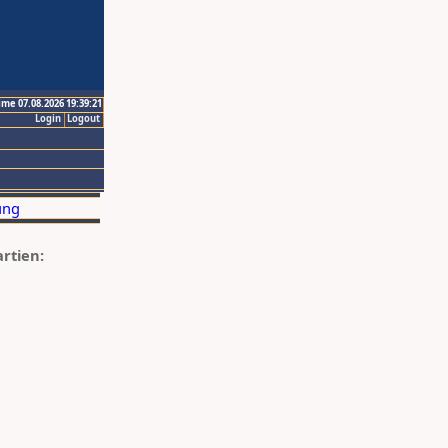
ime 07.08.2026 19:39:21
Login
Logout
artien: