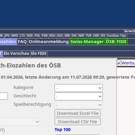
Servert
TA
JPN
MKD
LTU
NED
POL
POR
ROU
RUS
SRB
SVK
SWE
TUR
UKR
VIE
FontSize:11pt
ozahlen
FAQ
Onlineanmeldung
Swiss-Manager
ÖSB
FIDE
T
Elo Vorschau
Elo FIDE
ch-Elozahlen des ÖSB
 01.04.2026, letzte Änderung am 11.07.2026 09:29, gewertete P
Kategorie
Geschlecht
Spielberechtigung
Top 100
UT)