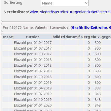
Sortierung
Vereinslisten:
Wien
Niederösterreich
Burgenland
Oberösterrei
Pnr:135175 Name: Valentin Steinwidder (
Grafik Elo-Zeitreihe
,
G
tnr
St
turnier
bdld
rd
datum
f
K
erg
elo+/-
gegn
Elozahl per 01.04.2017
0
800
Elozahl per 01.07.2017
0
800
Elozahl per 01.10.2017
0
800
Elozahl per 01.01.2018
0
800
Elozahl per 01.04.2018
0
800
Elozahl per 01.07.2018
0
800
Elozahl per 01.10.2018
0
800
Elozahl per 01.01.2019
0
800
Elozahl per 01.04.2019
0
887
Elozahl per 01.07.2019
0
848
Elozahl per 01.10.2019
0
848
Elozahl per 01.01.2020
0
848
Elozahl per 01.04.2020
0
848