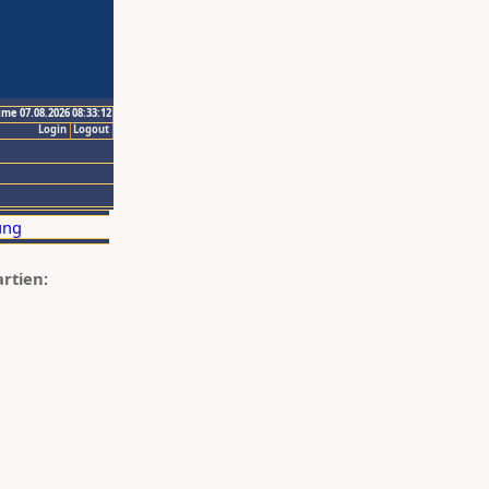
ime 07.08.2026 08:33:12
Login
Logout
artien: