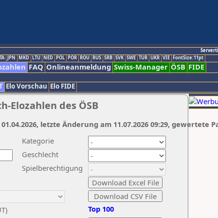
Servert
TA
JPN
MKD
LTU
NED
POL
POR
ROU
RUS
SRB
SVK
SWE
TUR
UKR
VIE
FontSize:11pt
ozahlen
FAQ
Onlineanmeldung
Swiss-Manager
ÖSB
FIDE
T
Elo Vorschau
Elo FIDE
ch-Elozahlen des ÖSB
 01.04.2026, letzte Änderung am 11.07.2026 09:29, gewertete P
Kategorie
Geschlecht
Spielberechtigung
Top 100
UT)