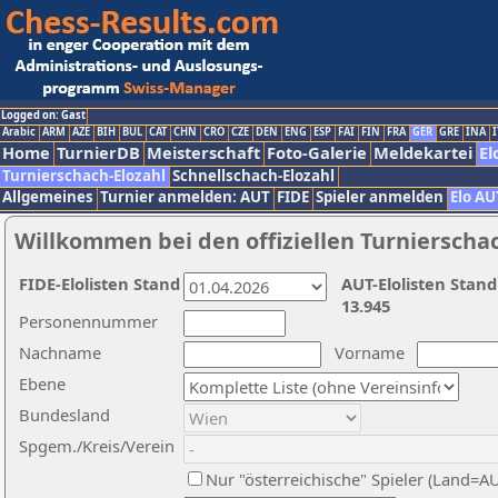
Logged on: Gast
Arabic
ARM
AZE
BIH
BUL
CAT
CHN
CRO
CZE
DEN
ENG
ESP
FAI
FIN
FRA
GER
GRE
INA
I
Home
TurnierDB
Meisterschaft
Foto-Galerie
Meldekartei
El
Turnierschach-Elozahl
Schnellschach-Elozahl
Allgemeines
Turnier anmelden: AUT
FIDE
Spieler anmelden
Elo AU
Willkommen bei den offiziellen Turnierscha
FIDE-Elolisten Stand
AUT-Elolisten Stand
13.945
Personennummer
Nachname
Vorname
Ebene
Bundesland
Spgem./Kreis/Verein
Nur "österreichische" Spieler (Land=A