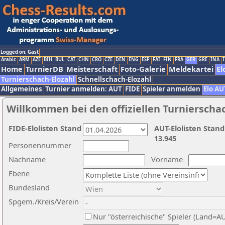
Logged on: Gast
Arabic
ARM
AZE
BIH
BUL
CAT
CHN
CRO
CZE
DEN
ENG
ESP
FAI
FIN
FRA
GER
GRE
INA
I
Home
TurnierDB
Meisterschaft
Foto-Galerie
Meldekartei
El
Turnierschach-Elozahl
Schnellschach-Elozahl
Allgemeines
Turnier anmelden: AUT
FIDE
Spieler anmelden
Elo AU
Willkommen bei den offiziellen Turnierscha
FIDE-Elolisten Stand
AUT-Elolisten Stand
13.945
Personennummer
Nachname
Vorname
Ebene
Bundesland
Spgem./Kreis/Verein
Nur "österreichische" Spieler (Land=A