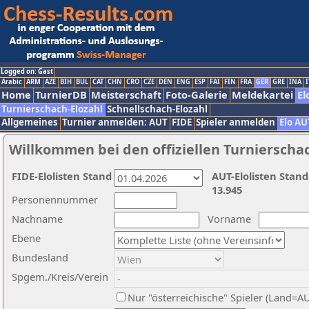
Logged on: Gast
Arabic
ARM
AZE
BIH
BUL
CAT
CHN
CRO
CZE
DEN
ENG
ESP
FAI
FIN
FRA
GER
GRE
INA
I
Home
TurnierDB
Meisterschaft
Foto-Galerie
Meldekartei
El
Turnierschach-Elozahl
Schnellschach-Elozahl
Allgemeines
Turnier anmelden: AUT
FIDE
Spieler anmelden
Elo AU
Willkommen bei den offiziellen Turnierscha
FIDE-Elolisten Stand
AUT-Elolisten Stand
13.945
Personennummer
Nachname
Vorname
Ebene
Bundesland
Spgem./Kreis/Verein
Nur "österreichische" Spieler (Land=A