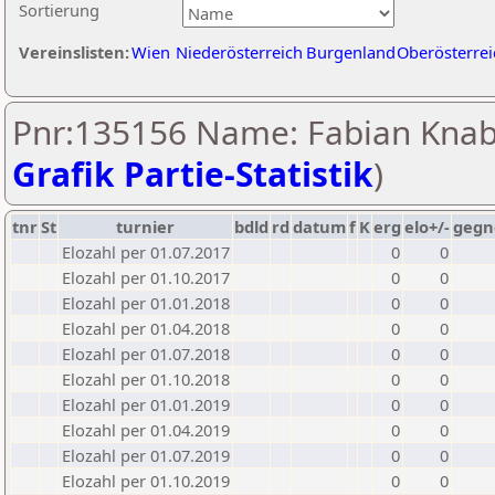
Sortierung
Vereinslisten:
Wien
Niederösterreich
Burgenland
Oberösterrei
Pnr:135156 Name: Fabian Knabl
Grafik Partie-Statistik
)
tnr
St
turnier
bdld
rd
datum
f
K
erg
elo+/-
gegn
Elozahl per 01.07.2017
0
0
Elozahl per 01.10.2017
0
0
Elozahl per 01.01.2018
0
0
Elozahl per 01.04.2018
0
0
Elozahl per 01.07.2018
0
0
Elozahl per 01.10.2018
0
0
Elozahl per 01.01.2019
0
0
Elozahl per 01.04.2019
0
0
Elozahl per 01.07.2019
0
0
Elozahl per 01.10.2019
0
0