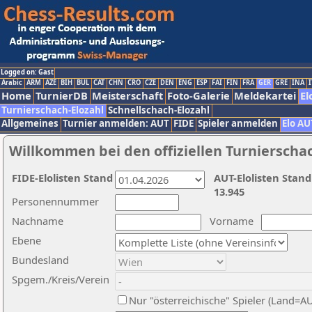
Logged on: Gast
Arabic
ARM
AZE
BIH
BUL
CAT
CHN
CRO
CZE
DEN
ENG
ESP
FAI
FIN
FRA
GER
GRE
INA
I
Home
TurnierDB
Meisterschaft
Foto-Galerie
Meldekartei
El
Turnierschach-Elozahl
Schnellschach-Elozahl
Allgemeines
Turnier anmelden: AUT
FIDE
Spieler anmelden
Elo AU
Willkommen bei den offiziellen Turnierscha
FIDE-Elolisten Stand
AUT-Elolisten Stand
13.945
Personennummer
Nachname
Vorname
Ebene
Bundesland
Spgem./Kreis/Verein
Nur "österreichische" Spieler (Land=A