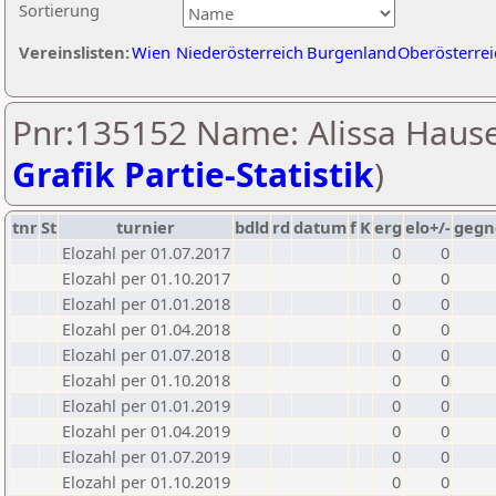
Sortierung
Vereinslisten:
Wien
Niederösterreich
Burgenland
Oberösterrei
Pnr:135152 Name: Alissa Hause
Grafik Partie-Statistik
)
tnr
St
turnier
bdld
rd
datum
f
K
erg
elo+/-
gegn
Elozahl per 01.07.2017
0
0
Elozahl per 01.10.2017
0
0
Elozahl per 01.01.2018
0
0
Elozahl per 01.04.2018
0
0
Elozahl per 01.07.2018
0
0
Elozahl per 01.10.2018
0
0
Elozahl per 01.01.2019
0
0
Elozahl per 01.04.2019
0
0
Elozahl per 01.07.2019
0
0
Elozahl per 01.10.2019
0
0