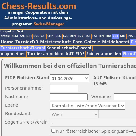
Logged on: Gast
Arabic
ARM
AZE
BIH
BUL
CAT
CHN
CRO
CZE
DEN
ENG
ESP
FAI
FIN
FRA
GER
GRE
INA
I
Home
TurnierDB
Meisterschaft
Foto-Galerie
Meldekartei
El
Turnierschach-Elozahl
Schnellschach-Elozahl
Allgemeines
Turnier anmelden: AUT
FIDE
Spieler anmelden
Elo AU
Willkommen bei den offiziellen Turnierscha
FIDE-Elolisten Stand
AUT-Elolisten Stand
13.945
Personennummer
Nachname
Vorname
Ebene
Bundesland
Spgem./Kreis/Verein
Nur "österreichische" Spieler (Land=A