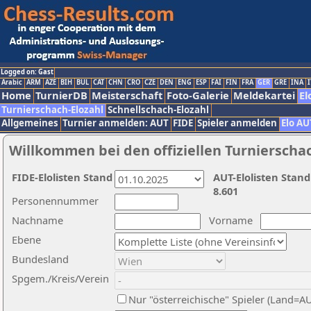
Logged on: Gast
Arabic
ARM
AZE
BIH
BUL
CAT
CHN
CRO
CZE
DEN
ENG
ESP
FAI
FIN
FRA
GER
GRE
INA
I
Home
TurnierDB
Meisterschaft
Foto-Galerie
Meldekartei
El
Turnierschach-Elozahl
Schnellschach-Elozahl
Allgemeines
Turnier anmelden: AUT
FIDE
Spieler anmelden
Elo AU
Willkommen bei den offiziellen Turnierscha
FIDE-Elolisten Stand
AUT-Elolisten Stand
8.601
Personennummer
Nachname
Vorname
Ebene
Bundesland
Spgem./Kreis/Verein
Nur "österreichische" Spieler (Land=A