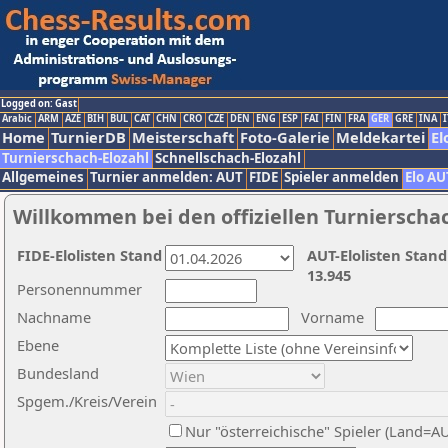
Logged on: Gast
Arabic
ARM
AZE
BIH
BUL
CAT
CHN
CRO
CZE
DEN
ENG
ESP
FAI
FIN
FRA
GER
GRE
INA
I
Home
TurnierDB
Meisterschaft
Foto-Galerie
Meldekartei
El
Turnierschach-Elozahl
Schnellschach-Elozahl
Allgemeines
Turnier anmelden: AUT
FIDE
Spieler anmelden
Elo AU
Willkommen bei den offiziellen Turnierscha
FIDE-Elolisten Stand
AUT-Elolisten Stand
13.945
Personennummer
Nachname
Vorname
Ebene
Bundesland
Spgem./Kreis/Verein
Nur "österreichische" Spieler (Land=A