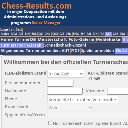
Logged on: Gast
Arabic
ARM
AZE
BIH
BUL
CAT
CHN
CRO
CZE
DEN
ENG
ESP
FAI
FIN
FRA
GER
GRE
INA
I
Home
TurnierDB
Meisterschaft
Foto-Galerie
Meldekartei
El
Turnierschach-Elozahl
Schnellschach-Elozahl
Allgemeines
Turnier anmelden: AUT
FIDE
Spieler anmelden
Elo AU
Willkommen bei den offiziellen Turnierscha
FIDE-Elolisten Stand
AUT-Elolisten Stand
13.945
Personennummer
Nachname
Vorname
Ebene
Bundesland
Spgem./Kreis/Verein
Nur "österreichische" Spieler (Land=A