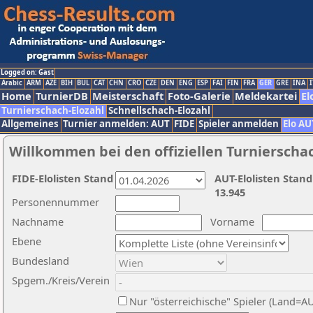
Logged on: Gast
Arabic
ARM
AZE
BIH
BUL
CAT
CHN
CRO
CZE
DEN
ENG
ESP
FAI
FIN
FRA
GER
GRE
INA
I
Home
TurnierDB
Meisterschaft
Foto-Galerie
Meldekartei
El
Turnierschach-Elozahl
Schnellschach-Elozahl
Allgemeines
Turnier anmelden: AUT
FIDE
Spieler anmelden
Elo AU
Willkommen bei den offiziellen Turnierscha
FIDE-Elolisten Stand
AUT-Elolisten Stand
13.945
Personennummer
Nachname
Vorname
Ebene
Bundesland
Spgem./Kreis/Verein
Nur "österreichische" Spieler (Land=A