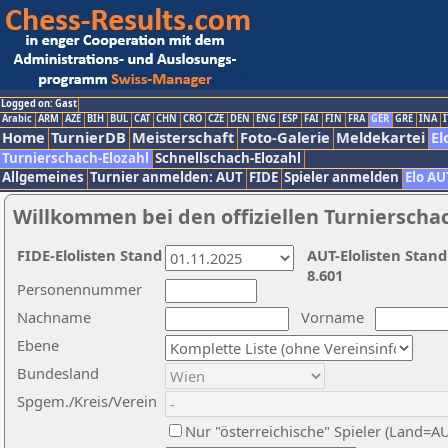
Logged on: Gast
Arabic
ARM
AZE
BIH
BUL
CAT
CHN
CRO
CZE
DEN
ENG
ESP
FAI
FIN
FRA
GER
GRE
INA
I
Home
TurnierDB
Meisterschaft
Foto-Galerie
Meldekartei
El
Turnierschach-Elozahl
Schnellschach-Elozahl
Allgemeines
Turnier anmelden: AUT
FIDE
Spieler anmelden
Elo AU
Willkommen bei den offiziellen Turnierscha
FIDE-Elolisten Stand
AUT-Elolisten Stand
8.601
Personennummer
Nachname
Vorname
Ebene
Bundesland
Spgem./Kreis/Verein
Nur "österreichische" Spieler (Land=A