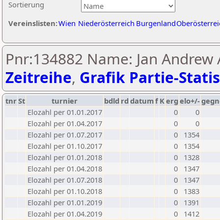
Sortierung
Vereinslisten:
Wien
Niederösterreich
Burgenland
Oberösterrei
Pnr:134882 Name: Jan Andrew A
Zeitreihe
,
Grafik Partie-Statis
tnr
St
turnier
bdld
rd
datum
f
K
erg
elo+/-
gegn
Elozahl per 01.01.2017
0
0
Elozahl per 01.04.2017
0
0
Elozahl per 01.07.2017
0
1354
Elozahl per 01.10.2017
0
1354
Elozahl per 01.01.2018
0
1328
Elozahl per 01.04.2018
0
1347
Elozahl per 01.07.2018
0
1347
Elozahl per 01.10.2018
0
1383
Elozahl per 01.01.2019
0
1391
Elozahl per 01.04.2019
0
1412