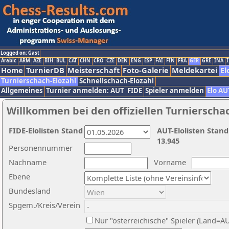
Logged on: Gast
Arabic
ARM
AZE
BIH
BUL
CAT
CHN
CRO
CZE
DEN
ENG
ESP
FAI
FIN
FRA
GER
GRE
INA
I
Home
TurnierDB
Meisterschaft
Foto-Galerie
Meldekartei
El
Turnierschach-Elozahl
Schnellschach-Elozahl
Allgemeines
Turnier anmelden: AUT
FIDE
Spieler anmelden
Elo AU
Willkommen bei den offiziellen Turnierscha
FIDE-Elolisten Stand
AUT-Elolisten Stand
13.945
Personennummer
Nachname
Vorname
Ebene
Bundesland
Spgem./Kreis/Verein
Nur "österreichische" Spieler (Land=A