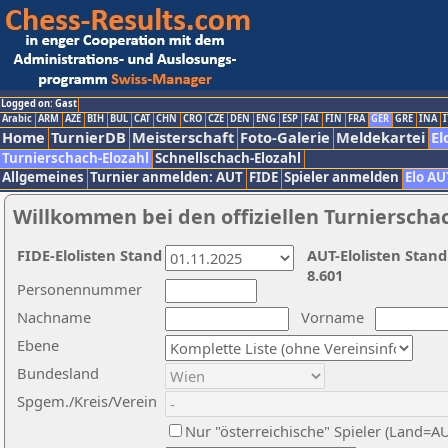
Logged on: Gast
Arabic
ARM
AZE
BIH
BUL
CAT
CHN
CRO
CZE
DEN
ENG
ESP
FAI
FIN
FRA
GER
GRE
INA
I
Home
TurnierDB
Meisterschaft
Foto-Galerie
Meldekartei
El
Turnierschach-Elozahl
Schnellschach-Elozahl
Allgemeines
Turnier anmelden: AUT
FIDE
Spieler anmelden
Elo AU
Willkommen bei den offiziellen Turnierscha
FIDE-Elolisten Stand
AUT-Elolisten Stand
8.601
Personennummer
Nachname
Vorname
Ebene
Bundesland
Spgem./Kreis/Verein
Nur "österreichische" Spieler (Land=A