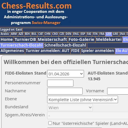
Logged on: Gast
Arabic
ARM
AZE
BIH
BUL
CAT
CHN
CRO
CZE
DEN
ENG
ESP
FAI
FIN
FRA
GER
GRE
INA
I
Home
TurnierDB
Meisterschaft
Foto-Galerie
Meldekartei
El
Turnierschach-Elozahl
Schnellschach-Elozahl
Allgemeines
Turnier anmelden: AUT
FIDE
Spieler anmelden
Elo AU
Willkommen bei den offiziellen Turnierscha
FIDE-Elolisten Stand
AUT-Elolisten Stand
13.945
Personennummer
Nachname
Vorname
Ebene
Bundesland
Spgem./Kreis/Verein
Nur "österreichische" Spieler (Land=A