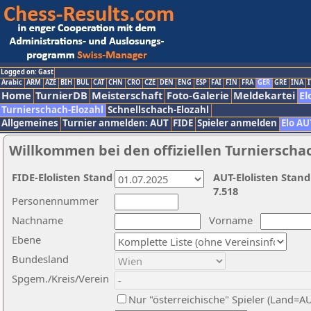
Logged on: Gast
Arabic
ARM
AZE
BIH
BUL
CAT
CHN
CRO
CZE
DEN
ENG
ESP
FAI
FIN
FRA
GER
GRE
INA
I
Home
TurnierDB
Meisterschaft
Foto-Galerie
Meldekartei
El
Turnierschach-Elozahl
Schnellschach-Elozahl
Allgemeines
Turnier anmelden: AUT
FIDE
Spieler anmelden
Elo AU
Willkommen bei den offiziellen Turnierscha
FIDE-Elolisten Stand
AUT-Elolisten Stand
7.518
Personennummer
Nachname
Vorname
Ebene
Bundesland
Spgem./Kreis/Verein
Nur "österreichische" Spieler (Land=A