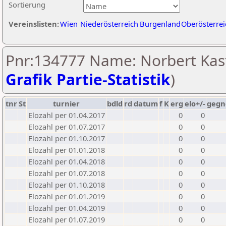
Sortierung
Vereinslisten:
Wien
Niederösterreich
Burgenland
Oberösterrei
Pnr:134777 Name: Norbert Kast
Grafik Partie-Statistik
)
tnr
St
turnier
bdld
rd
datum
f
K
erg
elo+/-
gegn
Elozahl per 01.04.2017
0
0
Elozahl per 01.07.2017
0
0
Elozahl per 01.10.2017
0
0
Elozahl per 01.01.2018
0
0
Elozahl per 01.04.2018
0
0
Elozahl per 01.07.2018
0
0
Elozahl per 01.10.2018
0
0
Elozahl per 01.01.2019
0
0
Elozahl per 01.04.2019
0
0
Elozahl per 01.07.2019
0
0