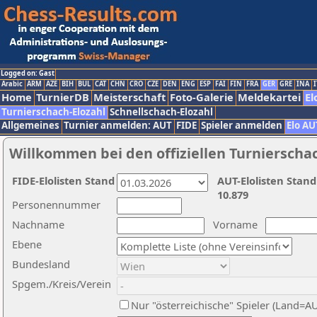
Logged on: Gast
Arabic
ARM
AZE
BIH
BUL
CAT
CHN
CRO
CZE
DEN
ENG
ESP
FAI
FIN
FRA
GER
GRE
INA
I
Home
TurnierDB
Meisterschaft
Foto-Galerie
Meldekartei
El
Turnierschach-Elozahl
Schnellschach-Elozahl
Allgemeines
Turnier anmelden: AUT
FIDE
Spieler anmelden
Elo AU
Willkommen bei den offiziellen Turnierscha
FIDE-Elolisten Stand
AUT-Elolisten Stand
10.879
Personennummer
Nachname
Vorname
Ebene
Bundesland
Spgem./Kreis/Verein
Nur "österreichische" Spieler (Land=A